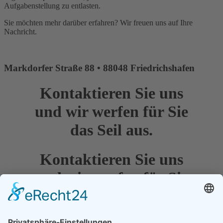
Aufgabenstellung zu entlasten.
Sie möchten mehr darüber erfahren? Wir freuen uns auf Ihre
Nachricht.
Markdorfer Straße 88 • 88048 Friedrichshafen
Kontaktieren Sie uns
und wir werfen für Sie
das Seil aus.
Kontaktieren Sie uns
und wir werfen für Sie
das Seil aus.
Diese E-Mail-Adresse ist vor Spambots geschützt! Zur Anzeige