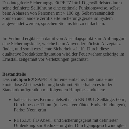
Das integrierte Sicherungsgerät PETZL® I´D gewährleistet durch
seine definierte Seilführung eine optimale Funktionsweise, selbst
beim Ablassen von Personen mit > 100 kg. Selbstverständlich
können auch andere zertifizierte Sicherungsgeräte im System
angewendet werden; sprechen Sie uns hierzu einfach an.
Im Verbund ergibt sich damit von Anschlagspunkt zum Auffanggurt
eine Sicherungskette, welche beim Anwender höchste Akzeptanz
findet, und somit exzellente Sicherheit schafft. Durch diese
qualitative Produktkonfiguration wird der Feuerwehrangehörige im
Ernstfall zeitgemäß vor Verletzungen geschützt.
Bestandteile
Das
catchpack® SAFE
ist für eine einfache, funktionale und
knotenlose Absturzsicherung bestimmt. Sie erhalten es in der
Standartkonfiguration mit folgenden Hauptbestandteilen:
halbstatisches Kernmantelseil nach EN 1891, Seillänge: 60 m,
Durchmesser: 11 mm (mit zwei vernähten Endverbindungen),
Farbe: Neon grün
PETZL® I´D Abseil- und Sicherungsgerät mit definierter
Umlenkung zur Reduzierung der Durchgangsgeschwindigkeit