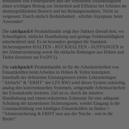
Reduktion von Fehlerquellen und der verkürzten Ausbildungszeit
einen wichtigen Beitrag zur Sicherheit und Effizienz bei Arbeiten im
absturzgefährdeten Bereich und bei Rettungseinsätzen. Nicht zu
vergessen: Durch einfach Bedienbarkeit - erhöhte Akzeptanz beim
Anwender!
Die
catchpack®
Produktfamilie zeigt ihre Stärken überall dort, wo
Schnelligkeit, einfache Handhabung und geringe Fehleranfälligkeit
entscheidend sind. Es ist besonders geeignet für Standard-
Sicherungsarten HALTEN - RÜCKHALTEN - AUFFANGEN in
der Absturzsicherung sowie für einfache Rettungen aus Höhen und
Tiefen (konform zur FwDV1).
Die
catchpack®
Produktfamilie ist für die Arbeitssicherheit von
Einsatzkräften beim Arbeiten in Höhen & Teifen konzipiert.
Innerhalb der definierten Einsatzgrenzen (siehe Lehrunterlagen
"AbStuSi" & "ERHT" der LFS BW) wird dieses System zukünftig,
analog den konventionellen Systemen, zeitgemäße Arbeitssicherheit
der Einsatzkräfte kreieren. Ziel ist es, durch die intuitive
Handhabung und einem reduzierten Zeitansatz für eine adäquate
Schulung der knotenlosen Sicherungssets, wieder Eingang in die
Grundausbildung von künftigen Einsatzkräften zu finden =
"Absturzsicherung & ERHT raus aus der Nische - rein in die
Breite!"